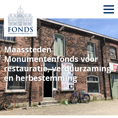
Maassteden
Monumentenfonds voor
restauratie, verduurzaming
en herbestemming