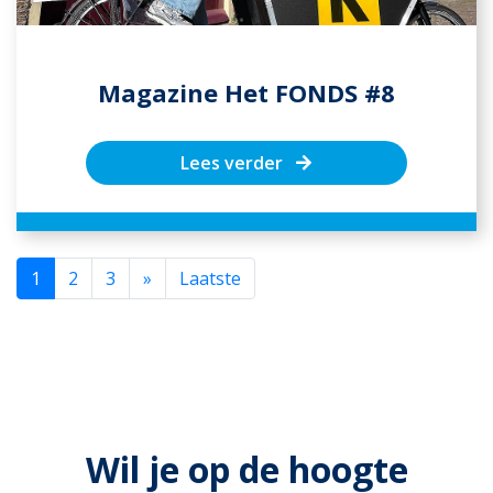
Magazine Het FONDS #8
Lees verder
Next
1
2
3
»
Laatste
Wil je op de hoogte