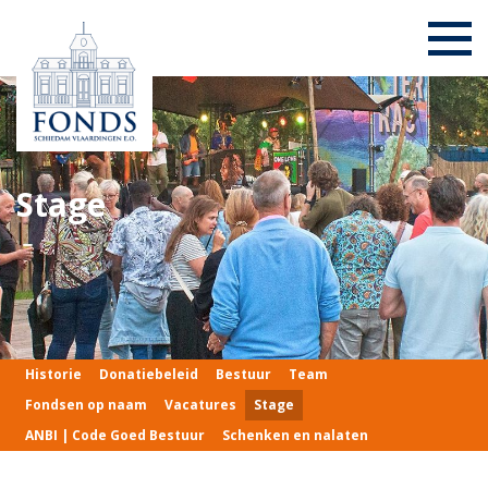
Stage
Historie
Donatiebeleid
Bestuur
Team
Fondsen op naam
Vacatures
Stage
ANBI | Code Goed Bestuur
Schenken en nalaten