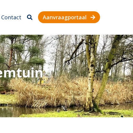
Contact
Aanvraagportaal
emtuin