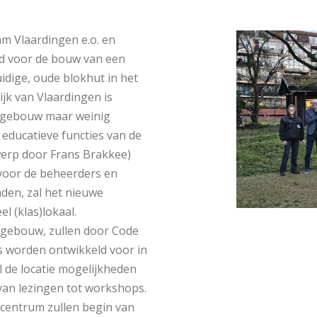
m Vlaardingen e.o. en
 voor de bouw van een
dige, oude blokhut in het
jk van Vlaardingen is
et gebouw maar weinig
educatieve functies van de
erp door Frans Brakkee)
 voor de beheerders en
den, zal het nieuwe
l (klas)lokaal.
e gebouw, zullen door Code
s worden ontwikkeld voor in
l de locatie mogelijkheden
 van lezingen tot workshops.
entrum zullen begin van