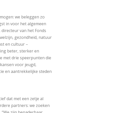
rmogen: we beleggen zo
gst in voor het algemeen
 directeur van het Fonds
 welzijn, gezondheid, natuur
nst en cultuur –
ng beter, sterker en
e met drie speerpunten die
lkansen voor jeugd,
ie en aantrekkelijke steden
ief dat met een zetje al
rdere partners: we zoeken
r: “We zijn benaderbaar,