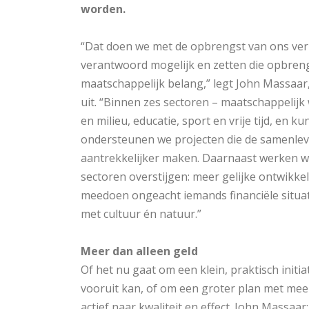
worden.
“Dat doen we met de opbrengst van ons ve
verantwoord mogelijk en zetten die opbren
maatschappelijk belang,” legt John Massaar,
uit. “Binnen zes sectoren – maatschappelijk
en milieu, educatie, sport en vrije tijd, en ku
ondersteunen we projecten die de samenlevi
aantrekkelijker maken. Daarnaast werken w
sectoren overstijgen: meer gelijke ontwikke
meedoen ongeacht iemands financiële situat
met cultuur én natuur.”
Meer dan alleen geld
Of het nu gaat om een klein, praktisch initiat
vooruit kan, of om een groter plan met mee
actief naar kwaliteit en effect. John Massaa