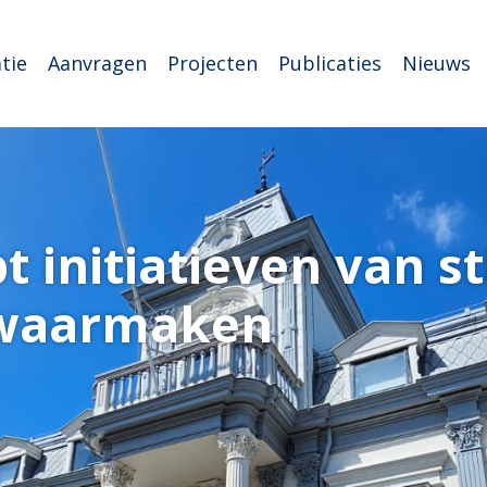
tie
Aanvragen
Projecten
Publicaties
Nieuws
t initiatieven van s
 waarmaken