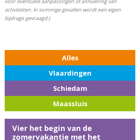
voor eventuele aanpassingen of annulering van
activiteiten. In sommige gevallen wordt een eigen
bijdrage gevraagd.)
Alles
Vlaardingen
Schiedam
Maassluis
Vier het begin van de
zomervakantie met het